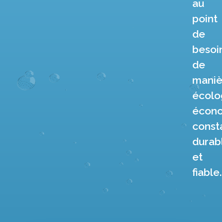
au
point
de
besoi
de
maniè
écolo
écono
const
durab
et
fiable.