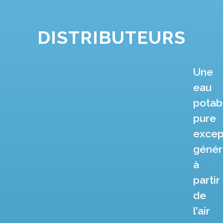
DISTRIBUTEURS
Une
eau
potab
pure
excep
géné
à
partir
de
l’air